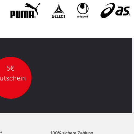
5€
utschein
*
100% sichere Zahlung