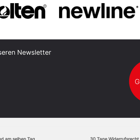
seren Newsletter
G
nd am selben Tag
30 Tage Widerrufsrecht 