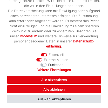
durch gesetzte Cookies. Wir teilen diese Daten mit Dritten,
die wir in den Einstellungen benennen.
Die Datenverarbeitung kann mit Einwilligung oder aufgrund
eines berechtigten Interesses erfolgen. Die Zustimmung
kann erteilt oder abgelehnt werden. Es besteht das Recht,
nicht einzuwilligen und die Einwilligung zu einem späteren
Zeitpunkt zu ändern oder zu widerrufen. Beachten Sie
unser
Impressum
und weitere Hinweise zur Verwendung
personenbezogener Daten in unserer
Daten­schutz­
erklärung
.
Hummel 1FCM 26/27 AWAY JERSEY S/S
Essenziell
WOMAN
Externe Medien
Funktional
ab 84,95 € *
Weitere Einstellungen
*
inkl. ges. MwSt.
zzgl.
Versandkosten
Alle akzeptieren
Artikel anzeigen
Alle ablehnen
Auswahl akzeptieren
-20%