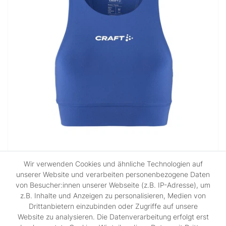
Wir verwenden Cookies und ähnliche Technologien auf
Craft Rush 2.0 Crop Top W
unserer Website und verarbeiten personenbezogene Daten
von Besucher:innen unserer Webseite (z.B. IP-Adresse), um
UVP 27,95 €
z.B. Inhalte und Anzeigen zu personalisieren, Medien von
ab 20,96 € *
Drittanbietern einzubinden oder Zugriffe auf unsere
Website zu analysieren. Die Datenverarbeitung erfolgt erst
*
inkl. ges. MwSt.
zzgl.
Versandkosten