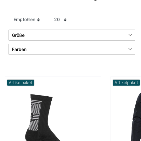
Größe
21
2
Farben
3XL
4XL
3
2
Gelb
Grau
3
3
34
36
Artikelpaket
Artikelpaket
3
38
Orange
Schwarz
3
3
37
45
2
Weiß
2
1
116
122