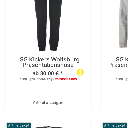
38
1
XXL
XXS
JSG Kickers Wolfsburg
JSG K
Präsentationshose
Präsen
ab 30,00 € *
*
inkl. ges. MwSt.
zzgl.
Versandkosten
*
inkl. 
Artikel anzeigen
Artikelpaket
Artikelpaket