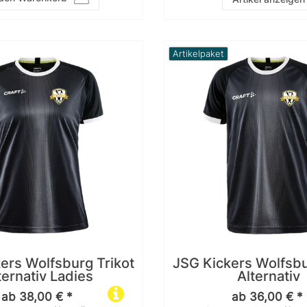
Artikelpaket
ers Wolfsburg Trikot
JSG Kickers Wolfsbu
ternativ Ladies
Alternativ
ab 38,00 € *
ab 36,00 € *