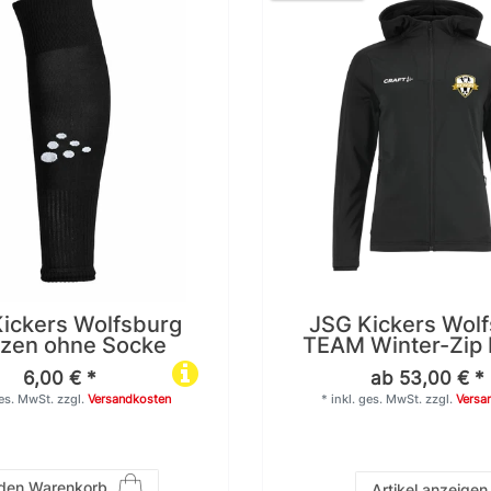
ickers Wolfsburg
JSG Kickers Wol
tzen ohne Socke
TEAM Winter-Zip 
6,00 € *
ab 53,00 € *
ges. MwSt.
zzgl.
Versandkosten
*
inkl. ges. MwSt.
zzgl.
Versa
 den Warenkorb
Artikel anzeigen