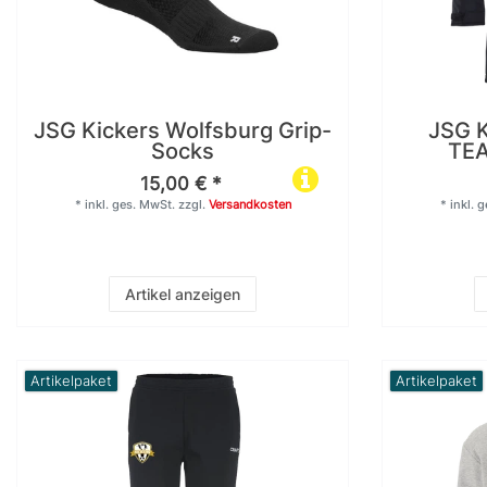
19
1
128
134
JSG Kickers Wolfsburg Grip-
JSG K
19
19
Socks
TEA
140
146
15,00 € *
*
inkl. ges. MwSt.
zzgl.
Versandkosten
*
inkl. 
1
38
158
L
Artikel anzeigen
38
38
M
S
Artikelpaket
Artikelpaket
38
38
XL
XS