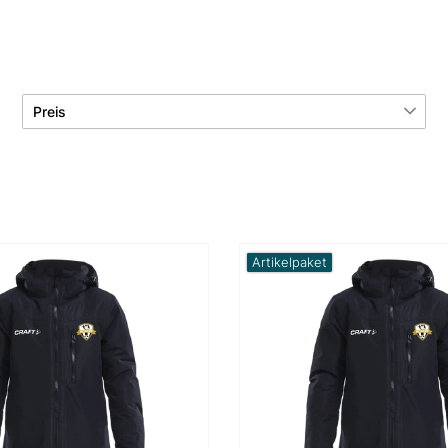
Preis
€
―
€
Übernehmen
Artikelpaket