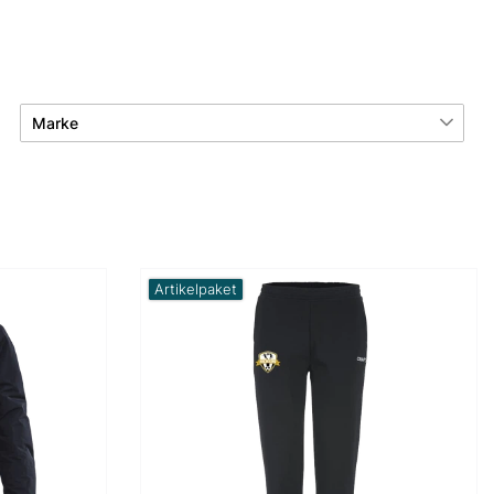
Marke
Craft
46
Artikelpaket