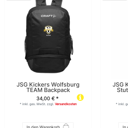
JSG Kickers Wolfsburg
JSG K
TEAM Backpack
Stu
34,00 € *
*
inkl. ges. MwSt.
zzgl.
Versandkosten
*
inkl. 
In den Warenkorb
In