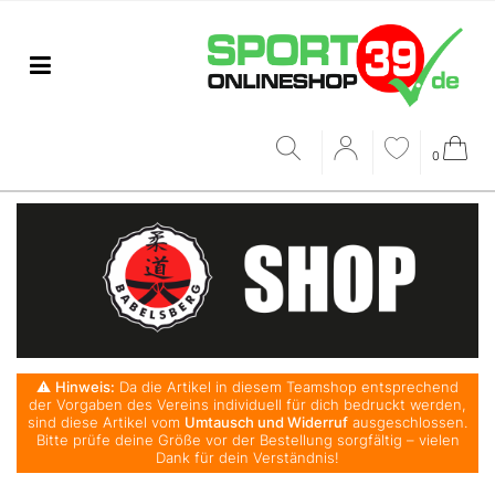
0
⚠️
Hinweis:
Da die Artikel in diesem Teamshop entsprechend
der Vorgaben des Vereins individuell für dich bedruckt werden,
sind diese Artikel vom
Umtausch und Widerruf
ausgeschlossen.
Bitte prüfe deine Größe vor der Bestellung sorgfältig – vielen
Dank für dein Verständnis!