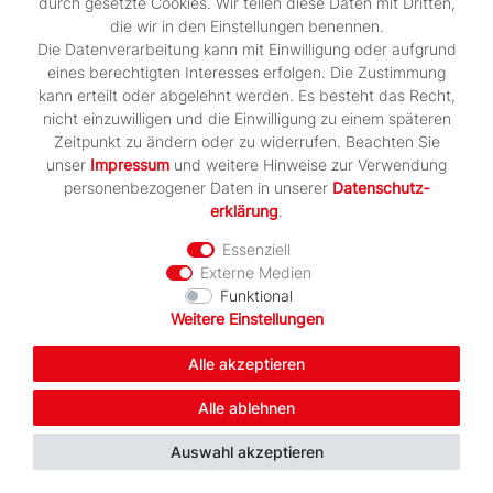
durch gesetzte Cookies. Wir teilen diese Daten mit Dritten,
die wir in den Einstellungen benennen.
Die Datenverarbeitung kann mit Einwilligung oder aufgrund
eines berechtigten Interesses erfolgen. Die Zustimmung
kann erteilt oder abgelehnt werden. Es besteht das Recht,
nicht einzuwilligen und die Einwilligung zu einem späteren
SV Motor Babelsberg Judo Essential
Zeitpunkt zu ändern oder zu widerrufen. Beachten Sie
Team Tracktop Jacke
unser
Impressum
und weitere Hinweise zur Verwendung
personenbezogener Daten in unserer
Daten­schutz­
ab 49,00 € *
erklärung
.
*
inkl. ges. MwSt.
zzgl.
Versandkosten
Essenziell
Externe Medien
Artikel anzeigen
Funktional
Weitere Einstellungen
Alle akzeptieren
Artikelpaket
Alle ablehnen
Auswahl akzeptieren