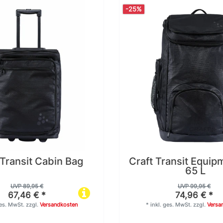
-25%
 Transit Cabin Bag
Craft Transit Equip
65 L
UVP 89,95 €
UVP 99,95 €
67,46 € *
74,96 € *
ges. MwSt.
zzgl.
Versandkosten
*
inkl. ges. MwSt.
zzgl.
Versa