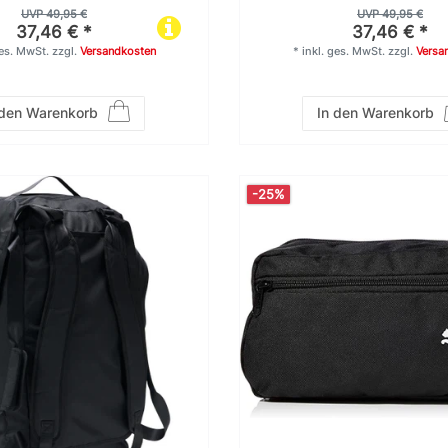
UVP 49,95 €
UVP 49,95 €
37,46 € *
37,46 € *
ges. MwSt.
zzgl.
Versandkosten
*
inkl. ges. MwSt.
zzgl.
Versa
 den Warenkorb
In den Warenkorb
-25%