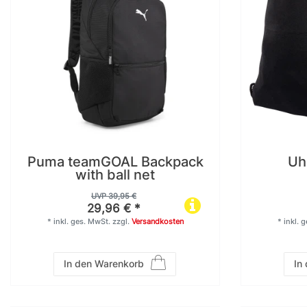
Puma teamGOAL Backpack
Uh
with ball net
UVP 39,95 €
29,96 € *
*
inkl. ges. MwSt.
zzgl.
Versandkosten
*
inkl. 
In den Warenkorb
In