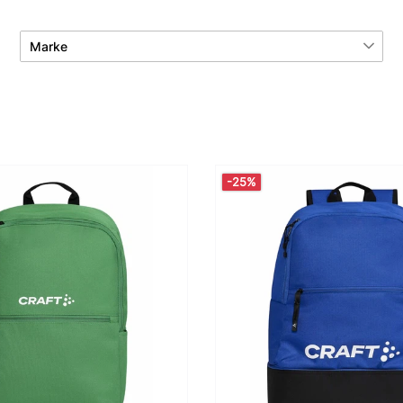
Marke
Adidas
3
Asics
1
Craft
15
Derbystar
6
-25%
Erima
7
Hummel
17
Jako
10
Kempa
15
Puma
5
Select
1
Uhlsport
11