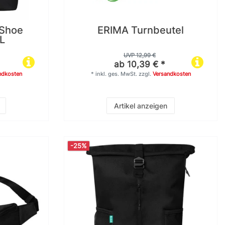
 Shoe
ERIMA Turnbeutel
L
UVP 12,99 €
ab 10,39 € *
ndkosten
*
inkl. ges. MwSt.
zzgl.
Versandkosten
Artikel anzeigen
-25%