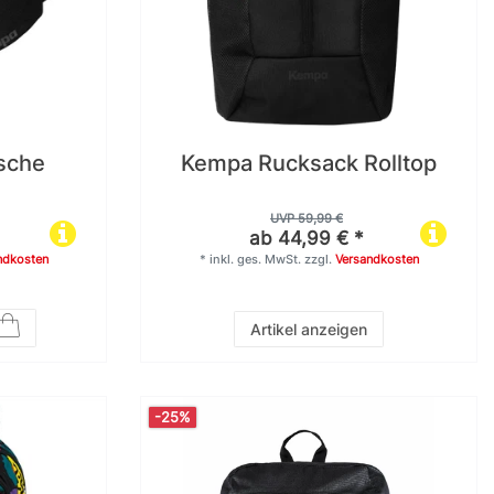
sche
Kempa Rucksack Rolltop
UVP 59,99 €
ab 44,99 € *
ndkosten
*
inkl. ges. MwSt.
zzgl.
Versandkosten
Artikel anzeigen
-25%