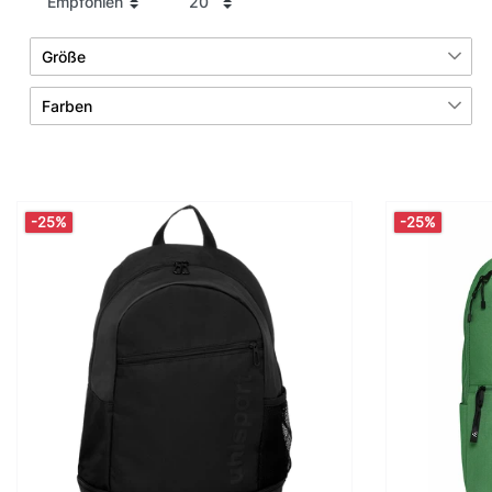
Größe
6
13
Farben
1
L
25
10
Blau
Grau
12
5
M
S
-25%
-25%
16
19
Grün
Rot
3
XL
84
1
Schwarz
Mehrfarbig