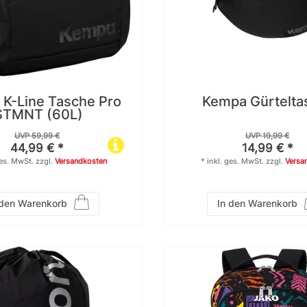
K-Line Tasche Pro
Kempa Gürtelta
STMNT (60L)
UVP 59,99 €
UVP 19,99 €
44,99 € *
14,99 € *
ges. MwSt.
zzgl.
Versandkosten
*
inkl. ges. MwSt.
zzgl.
Versa
 den Warenkorb
In den Warenkorb