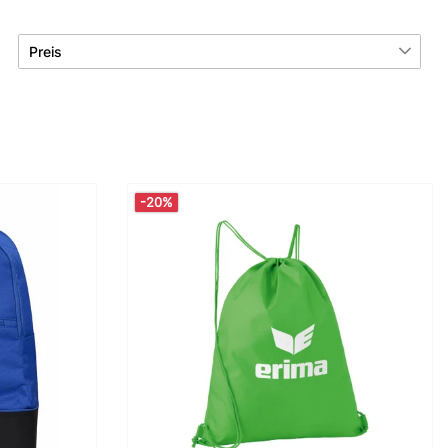
Preis
€
―
€
Übernehmen
-20%