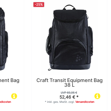
-25%
ment Bag
Craft Transit Equipment Bag
38 L
UVP 69,95 €
52,46 € *
ndkosten
*
inkl. ges. MwSt.
zzgl.
Versandkosten