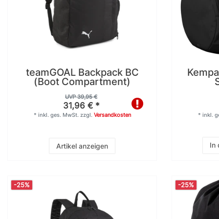
teamGOAL Backpack BC
Kempa 
(Boot Compartment)
UVP 39,95 €
31,96 € *
*
inkl. ges. MwSt.
zzgl.
Versandkosten
*
inkl. 
In
Artikel anzeigen
-25%
-25%