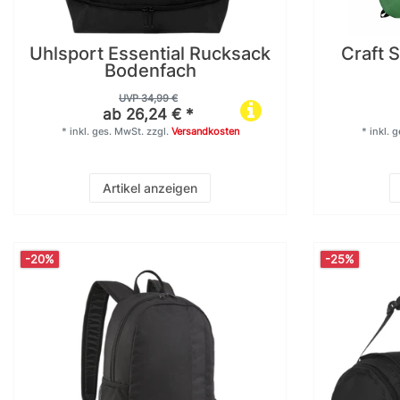
Uhlsport Essential Rucksack
Craft 
Bodenfach
UVP 34,99 €
ab 26,24 € *
*
inkl. ges. MwSt.
zzgl.
Versandkosten
*
inkl. 
Artikel anzeigen
-20%
-25%