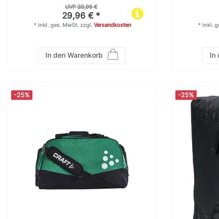
UVP 39,95 €
29,96 € *
*
inkl. ges. MwSt.
zzgl.
Versandkosten
*
inkl. 
In den Warenkorb
In
-25%
-25%