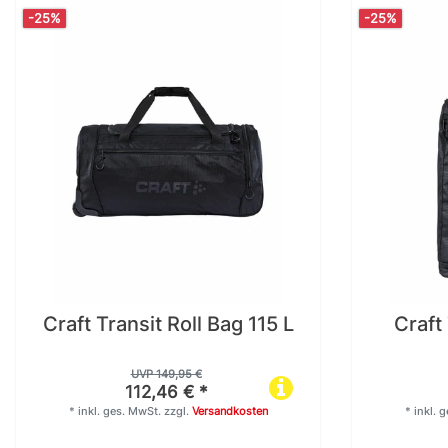
-25%
-25%
Craft Transit Roll Bag 115 L
Craft
UVP 149,95 €
112,46 € *
*
inkl. ges. MwSt.
zzgl.
Versandkosten
*
inkl. 