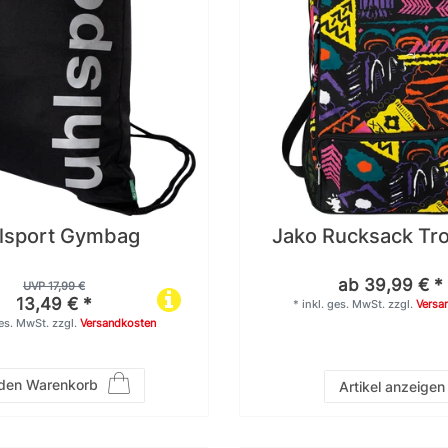
lsport Gymbag
Jako Rucksack Tr
ab 39,99 € *
UVP 17,99 €
13,49 € *
*
inkl. ges. MwSt.
zzgl.
Versa
ges. MwSt.
zzgl.
Versandkosten
 den Warenkorb
Artikel anzeigen