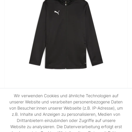
Puma teamFINAL Training Fleece Jkt
Wir verwenden Cookies und ähnliche Technologien auf
unserer Website und verarbeiten personenbezogene Daten
von Besucher:innen unserer Webseite (z.B. IP-Adresse), um
UVP 89,95 €
z.B. Inhalte und Anzeigen zu personalisieren, Medien von
67,46 € *
Drittanbietern einzubinden oder Zugriffe auf unsere
*
inkl. ges. MwSt.
zzgl.
Versandkosten
Website zu analysieren. Die Datenverarbeitung erfolgt erst
Artikel anzeigen