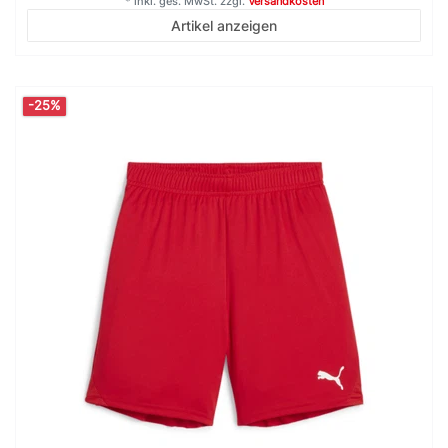
*
inkl. ges. MwSt.
zzgl.
Versandkosten
Artikel anzeigen
-25%