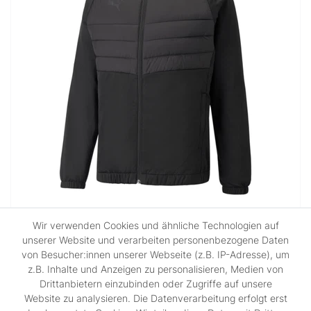
Wir verwenden Cookies und ähnliche Technologien auf
Puma teamLIGA Hybrid jacket
unserer Website und verarbeiten personenbezogene Daten
von Besucher:innen unserer Webseite (z.B. IP-Adresse), um
UVP 94,95 €
z.B. Inhalte und Anzeigen zu personalisieren, Medien von
71,21 € *
Drittanbietern einzubinden oder Zugriffe auf unsere
Website zu analysieren. Die Datenverarbeitung erfolgt erst
*
inkl. ges. MwSt.
zzgl.
Versandkosten