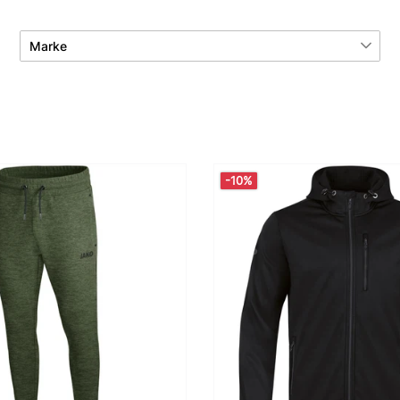
Marke
Jako
11
-10%