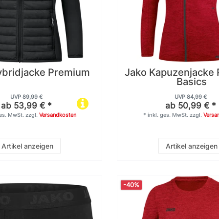
ybridjacke Premium
Jako Kapuzenjacke
Basics
UVP 89,99 €
UVP 84,99 €
ab 53,99 € *
ab 50,99 € *
ges. MwSt.
zzgl.
Versandkosten
*
inkl. ges. MwSt.
zzgl.
Versa
Artikel anzeigen
Artikel anzeigen
-40%