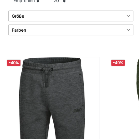
Größe
10
8
Farben
3XL
4XL
10
11
Blau
Grau
2
10
5XL
34
-40%
-40%
6
4
Grün
Rot
10
10
36
38
5
Schwarz
10
10
40
42
10
2