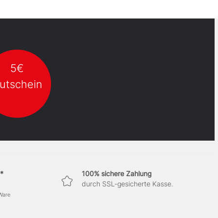
5€
utschein
*
100% sichere Zahlung
durch SSL-gesicherte Kasse.
 Ware