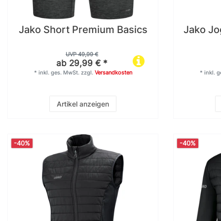
44
46
Jako Short Premium Basics
Jako J
1
1
128
140
UVP 49,99 €
ab 29,99 € *
*
inkl. ges. MwSt.
zzgl.
Versandkosten
*
inkl. 
1
1
146
152
Artikel anzeigen
1
9
164
L
-40%
-40%
11
11
M
S
9
11
XL
XXL