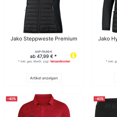
Jako Steppweste Premium
Jako H
UVP 79,99 €
ab 47,99 € *
*
inkl. ges. MwSt.
zzgl.
Versandkosten
*
inkl. 
Artikel anzeigen
-40%
-40%