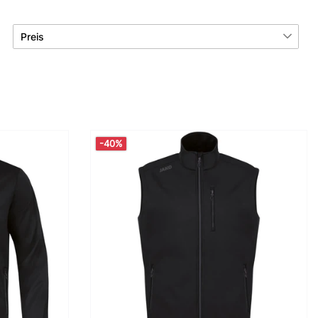
Preis
€
―
€
Übernehmen
-40%