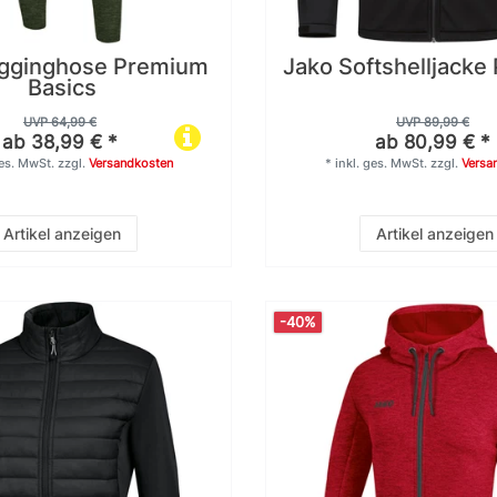
ogginghose Premium
Jako Softshelljack
Basics
UVP 64,99 €
UVP 89,99 €
ab 38,99 € *
ab 80,99 € *
ges. MwSt.
zzgl.
Versandkosten
*
inkl. ges. MwSt.
zzgl.
Versa
Artikel anzeigen
Artikel anzeigen
-40%