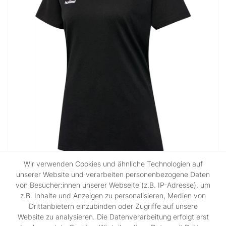
Wir verwenden Cookies und ähnliche Technologien auf
Hummel hmlGO 2.0 T-SHIRT S/S
unserer Website und verarbeiten personenbezogene Daten
WOMAN
von Besucher:innen unserer Webseite (z.B. IP-Adresse), um
UVP 19,95 €
z.B. Inhalte und Anzeigen zu personalisieren, Medien von
ab 14,96 € *
Drittanbietern einzubinden oder Zugriffe auf unsere
Website zu analysieren. Die Datenverarbeitung erfolgt erst
*
inkl. ges. MwSt.
zzgl.
Versandkosten