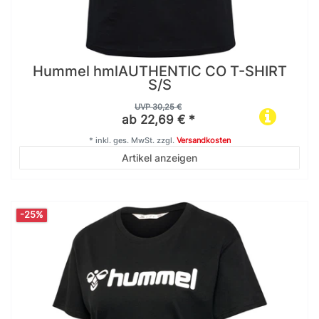
Hummel hmlAUTHENTIC CO T-SHIRT
S/S
UVP 30,25 €
ab 22,69 € *
*
inkl. ges. MwSt.
zzgl.
Versandkosten
Artikel anzeigen
-25%