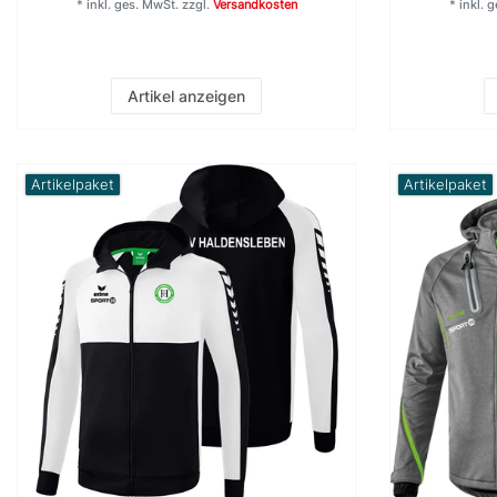
*
inkl. ges. MwSt.
zzgl.
Versandkosten
*
inkl. 
Artikel anzeigen
Artikelpaket
Artikelpaket