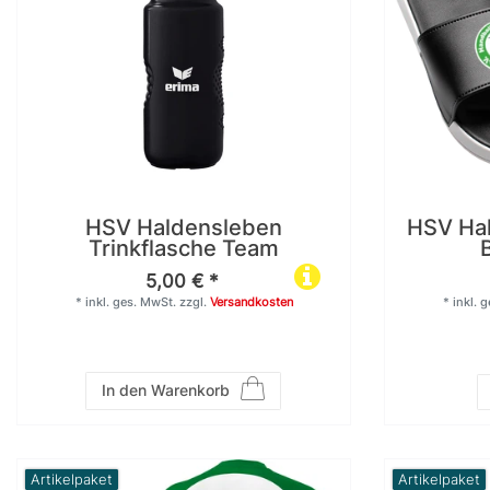
13
13
140
146
13
11
152
164
HSV Haldensleben
HSV Ha
15
15
Trinkflasche Team
L
M
5,00 € *
*
inkl. ges. MwSt.
zzgl.
Versandkosten
*
inkl. 
14
14
S
XL
In den Warenkorb
3
14
XS
XXL
Artikelpaket
Artikelpaket