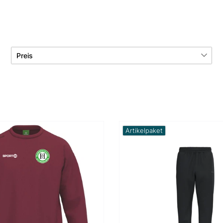
Preis
€
―
€
Übernehmen
Artikelpaket