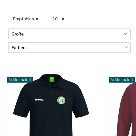
Größe
7
12
Farben
1
3XL
3
6
Grau
Grün
10
13
34
36
Artikelpaket
Artikelpaket
1
17
Rot
Schwarz
2
13
37
38
1
Weiß
2
13
39
40