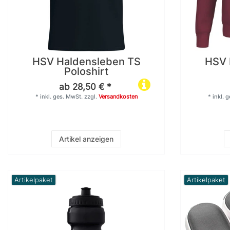
2
13
41
42
HSV Haldensleben TS
HSV 
2
13
Poloshirt
43
44
ab 28,50 € *
*
inkl. ges. MwSt.
zzgl.
Versandkosten
*
inkl. 
2
8
45
46
Artikel anzeigen
2
5
47
48
Artikelpaket
Artikelpaket
5
13
116
128