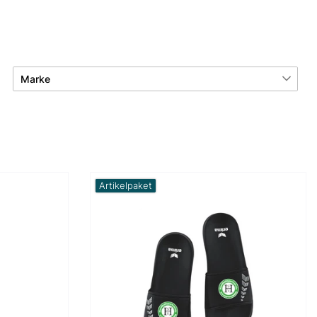
Marke
Erima
22
Sport39
4
Artikelpaket