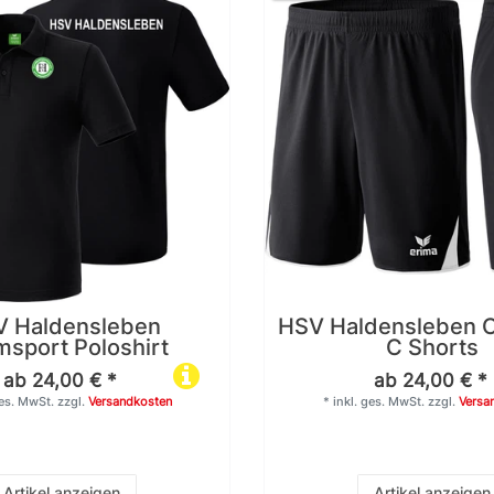
 Haldensleben
HSV Haldensleben C
sport Poloshirt
C Shorts
ab 24,00 € *
ab 24,00 € *
ges. MwSt.
zzgl.
Versandkosten
*
inkl. ges. MwSt.
zzgl.
Versa
Artikel anzeigen
Artikel anzeigen