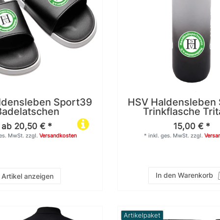
ldensleben Sport39
HSV Haldensleben 
Badelatschen
Trinkflasche Trit
ab 20,50 € *
15,00 € *
ges. MwSt.
zzgl.
Versandkosten
*
inkl. ges. MwSt.
zzgl.
Versa
In den Warenkorb
Artikel anzeigen
Artikelpaket